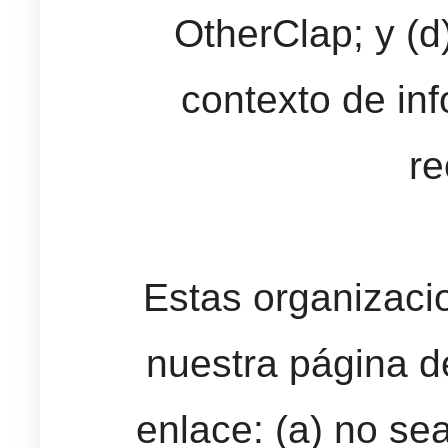
OtherClap; y (d)
contexto de in
re
Estas organizaci
nuestra página de
enlace: (a) no s